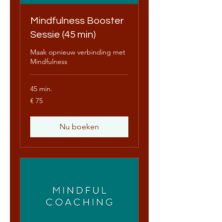
Mindfulness Booster
Sessie (45 min)
Maak opnieuw verbinding met
Mindfulness
45 min.
75
€ 75
euro
Nu boeken