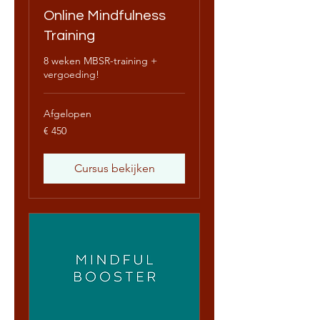
Online Mindfulness
Training
8 weken MBSR-training +
vergoeding!
Afgelopen
450
€ 450
euro
Cursus bekijken