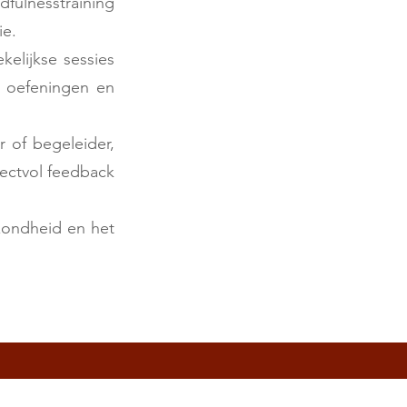
fulnesstraining
ie.
elijkse sessies
e oefeningen en
 of begeleider,
ectvol feedback
zondheid en het