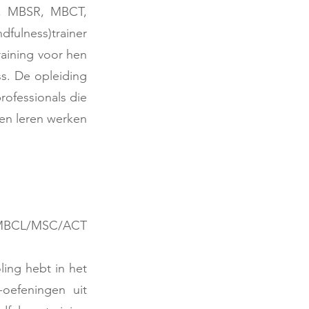
ld, MBSR, MBCT,
fulness)trainer
raining voor hen
ss. De opleiding
rofessionals die
len leren werken
/MBCL/MSC/ACT
ling hebt in het
-oefeningen uit