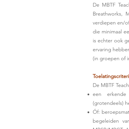
De MBTF Teache
Breathworks, M
verdiepen en/of
die minimaal ee
is echter ook g
ervaring hebben
(in groepen of 
Toelatingscriter
De MBTF Teacher 
een erkende 
(grotendeels) h
Óf: beroepsmati
begeleiden van