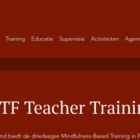
Training
Educatie
Supervisie
Activiteiten
Agen
F Teacher Traini
nd biedt de driedaagse Mindfulness-Based Training in 