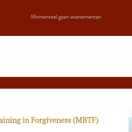
Momenteel geen evenementen
aining in Forgiveness (MBTF)