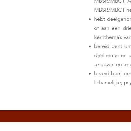
MBSR/MBCT, ACT
MBSR/MBCT hebt
hebt deelgenom
of aan een dri
kernthema’s v
bereid bent om
deelnemer en o
te geven en te
bereid bent om
lichamelijke, ps