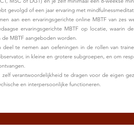
, MSC of DGT) én je zelf minimaal een 8-weekse mind
 gevolgd of een jaar ervaring met mindfulnessmeditat
en aan een ervaringsgerichte online MBTF van zes wek
edaagse ervaringsgerichte MBTF op locatie, waarin d
an de MBTF aangeboden worden.
 deel te nemen aan oefeningen in de rollen van trainer
bservator, in kleine en grotere subgroepen, en om resp
 ontvangen.
 zelf verantwoordelijkheid te dragen voor de eigen ge
ychische en interpersoonlijke functioneren.