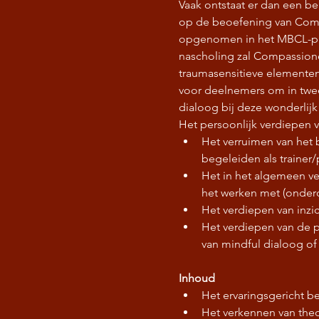
Vaak ontstaat er dan een be
op de beoefening van Comp
opgenomen in het MBCL-pr
nascholing zal Compassion
traumasensitieve elementen
voor deelnemers om in twee- 
dialoog bij deze wonderlij
Het persoonlijk verdiepen 
Het verruimen van het 
begeleiden als trainer/
Het in het algemeen ve
het werken met (onder
Het verdiepen van inzic
Het verdiepen van de pr
van mindful dialoog of
Inhoud
Het ervaringsgericht 
Het verkennen van theo