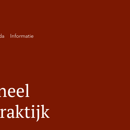
da
Informatie
neel
raktijk