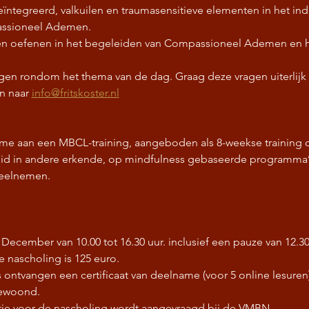
tegreerd, valkuilen en traumasensitieve elementen in het indi
ssioneel Ademen.
llen oefenen in het begeleiden van Compassioneel Ademen en he
ragen rondom het thema van de dag. Graag deze vragen uiterlij
n naar 
info@fritskoster.nl
me aan een MBCL-training, aangeboden als 8-weekse training of
id in andere erkende, op mindfulness gebaseerde programma’s
deelnemen.
4 December van 10.00 tot 16.30 uur. inclusief een pauze van 12.30
e nascholing is 125 euro.
ontvangen een certificaat van deelname (voor 5 online lesuren) 
gewoond.
tie voor de nascholing wordt aangevraagd bij de VMBN.