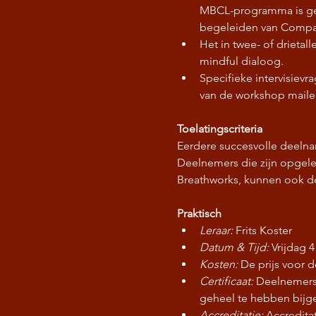
MBCL-programma is geïn
begeleiden van Compa
Het in twee- of drieta
mindful dialoog.
Specifieke intervisiev
van de workshop maile
Toelatingscriteria
Eerdere succesvolle deelna
Deelnemers die zijn opgele
Breathworks, kunnen ook 
Praktisch
Leraar: 
Frits Koster
Datum & Tijd:
 Vrijdag 
Kosten: 
De prijs voor d
Certificaat:
 Deelnemers 
geheel te hebben bij
Accreditatie: 
Accredita