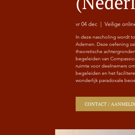
(Neder
vr 04 dec
  |  
Veilige onli
In deze nascholing wordt 
Ademen. Deze oefening zal 
theoretische achtergronden
begeleiden van Compassion
ruimte voor deelnemers om i
begeleiden en het facilitere
wonderlijk paradoxale beoe
CONTACT / AANMELD