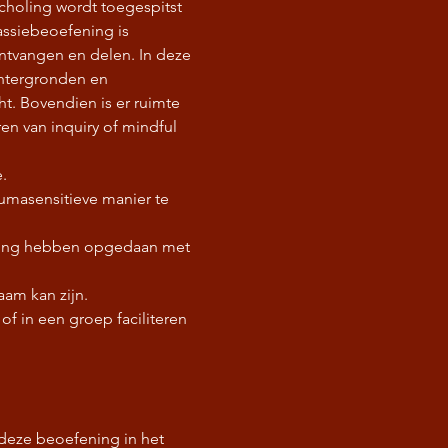
scholing wordt toegespitst 
siebeoefening is 
ntvangen en delen. In deze 
htergronden en 
. Bovendien is er ruimte 
en van inquiry of mindful 
.
umasensitieve manier te 
aring hebben opgedaan met 
aam kan zijn.
f in een groep faciliteren 
deze beoefening in het 