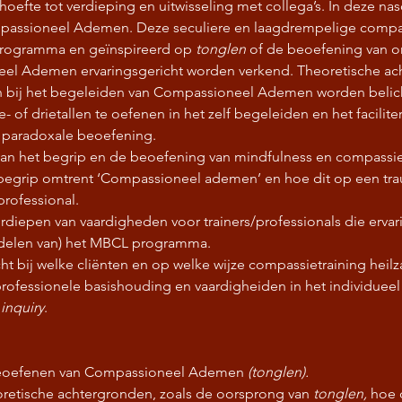
hoefte tot verdieping en uitwisseling met collega’s. In deze na
assioneel Ademen. Deze seculiere en laagdrempelige compas
ogramma en geïnspireerd op 
tonglen 
of de beoefening van o
eel Ademen ervaringsgericht worden verkend. Theoretische ac
 bij het begeleiden van Compassioneel Ademen worden belicht
of drietallen te oefenen in het zelf begeleiden en het faciliter
k paradoxale beoefening.
van het begrip en de beoefening van mindfulness en compassie
begrip omtrent ‘Compassioneel ademen’ en hoe dit op een tra
professional.
rdiepen van vaardigheden voor trainers/professionals die erv
delen van) het MBCL programma.
ht bij welke cliënten en op welke wijze compassietraining heilz
ofessionele basishouding en vaardigheiden in het individueel o
 
inquiry
.
beoefenen van Compassioneel Ademen 
(tonglen).
retische achtergronden, zoals de oorsprong van 
tonglen,
 hoe 