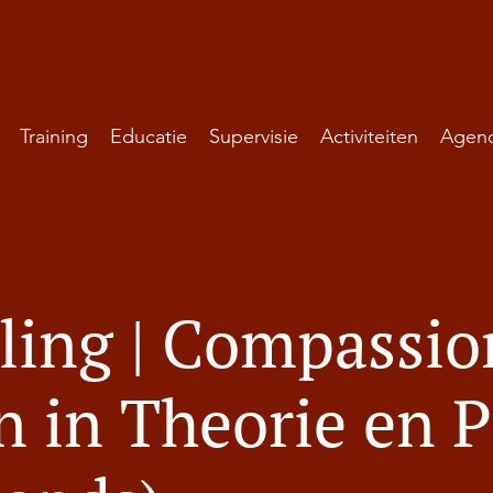
Training
Educatie
Supervisie
Activiteiten
Agen
ling | Compassio
in Theorie en P