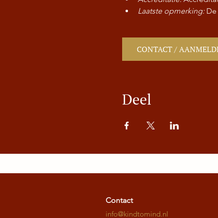
Laatste opmerking:
 De
CONTACT / AANMELD
Deel
Contact
info@kindtomind.nl