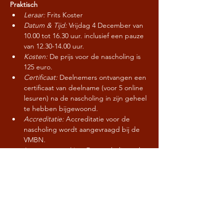
Praktisch
Leraar: 
Frits Koster
Datum & Tijd:
 Vrijdag 4 December van 
10.00 tot 16.30 uur. inclusief een pauze 
van 12.30-14.00 uur.
Kosten: 
De prijs voor de nascholing is 
125 euro.
Certificaat:
 Deelnemers ontvangen een 
certificaat van deelname (voor 5 online 
lesuren) na de nascholing in zijn geheel 
te hebben bijgewoond.
Accreditatie: 
Accreditatie voor de 
nascholing wordt aangevraagd bij de 
VMBN.
Laatste opmerking:
 De nascholing zal 
doorgang vinden bij een minimum 
aantal deelnemers van 10.
CONTACT / AANMELDEN