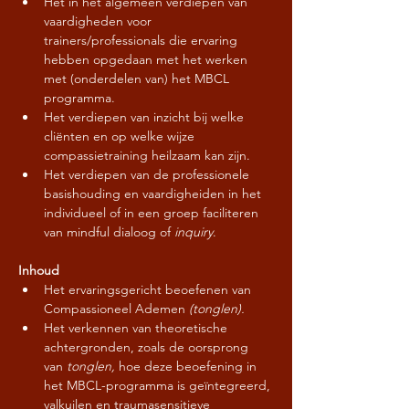
Het in het algemeen verdiepen van 
vaardigheden voor 
trainers/professionals die ervaring 
hebben opgedaan met het werken 
met (onderdelen van) het MBCL 
programma.
Het verdiepen van inzicht bij welke 
cliënten en op welke wijze 
compassietraining heilzaam kan zijn.
Het verdiepen van de professionele 
basishouding en vaardigheiden in het 
individueel of in een groep faciliteren 
van mindful dialoog of 
inquiry
.
Inhoud
Het ervaringsgericht beoefenen van 
Compassioneel Ademen 
(tonglen).
Het verkennen van theoretische 
achtergronden, zoals de oorsprong 
van 
tonglen,
 hoe deze beoefening in 
het MBCL-programma is geïntegreerd, 
valkuilen en traumasensitieve 