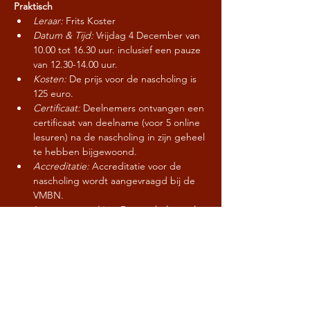
Praktisch
Leraar: 
Frits Koster
Datum & Tijd:
 Vrijdag 4 December van 
10.00 tot 16.30 uur. inclusief een pauze 
van 12.30-14.00 uur.
Kosten: 
De prijs voor de nascholing is 
125 euro.
Certificaat:
 Deelnemers ontvangen een 
certificaat van deelname (voor 5 online 
lesuren) na de nascholing in zijn geheel 
te hebben bijgewoond.
Accreditatie: 
Accreditatie voor de 
nascholing wordt aangevraagd bij de 
VMBN.
Laatste opmerking:
 De nascholing zal 
doorgang vinden bij een minimum 
aantal deelnemers van 10.
CONTACT / AANMELDEN