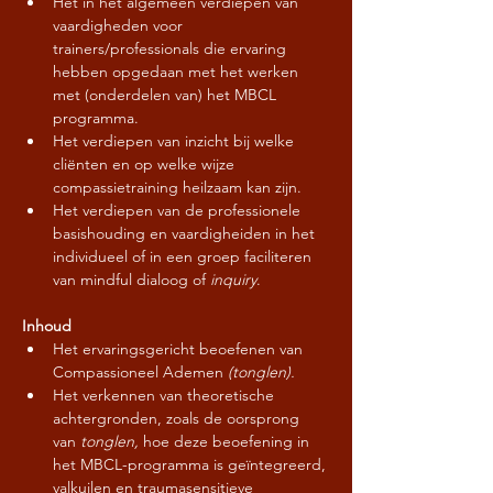
Het in het algemeen verdiepen van 
vaardigheden voor 
trainers/professionals die ervaring 
hebben opgedaan met het werken 
met (onderdelen van) het MBCL 
programma.
Het verdiepen van inzicht bij welke 
cliënten en op welke wijze 
compassietraining heilzaam kan zijn.
Het verdiepen van de professionele 
basishouding en vaardigheiden in het 
individueel of in een groep faciliteren 
van mindful dialoog of 
inquiry
.
Inhoud
Het ervaringsgericht beoefenen van 
Compassioneel Ademen 
(tonglen).
Het verkennen van theoretische 
achtergronden, zoals de oorsprong 
van 
tonglen,
 hoe deze beoefening in 
het MBCL-programma is geïntegreerd, 
valkuilen en traumasensitieve 